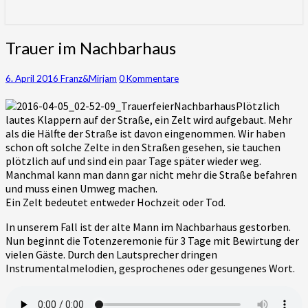
für die Khmer gewinnen – Gottes
Wirken in ihrem Herzen und Leben
Trauer
Trauer im Nachbarhaus
erleben
im
Nachbarhaus
Kommentare
6. April 2016
Franz&Mirjam
0 Kommentare
Plötzlich
lautes Klappern auf der Straße, ein Zelt wird aufgebaut. Mehr
als die Hälfte der Straße ist davon eingenommen. Wir haben
schon oft solche Zelte in den Straßen gesehen, sie tauchen
plötzlich auf und sind ein paar Tage später wieder weg.
Manchmal kann man dann gar nicht mehr die Straße befahren
und muss einen Umweg machen.
Ein Zelt bedeutet entweder Hochzeit oder Tod.
In unserem Fall ist der alte Mann im Nachbarhaus gestorben.
Nun beginnt die Totenzeremonie für 3 Tage mit Bewirtung der
vielen Gäste. Durch den Lautsprecher dringen
Instrumentalmelodien, gesprochenes oder gesungenes Wort.