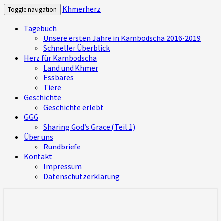
Khmerherz
Toggle navigation
Tagebuch
Unsere ersten Jahre in Kambodscha 2016-2019
Schneller Überblick
Herz für Kambodscha
Land und Khmer
Essbares
Tiere
Geschichte
Geschichte erlebt
GGG
Sharing God’s Grace (Teil 1)
Über uns
Rundbriefe
Kontakt
Impressum
Datenschutzerklärung
Mitbekommen, was uns bewegt und was
Khmerherz
wir in Kambodscha erleben – ein Herz