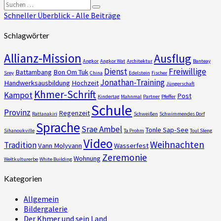
Suchen
Suchen
nach:
Schneller Überblick - Alle Beiträge
Schlagwörter
Allianz-Mission
Ausflug
Angkor
Angkor Wat
Architektur
Banteay
Dienst
Freiwillige
Battambang
Bon Om Tuk
Srey
China
Edelstein
Fischer
Jonathan-Training
Handwerksausbildung
Hochzeit
Jüngerschaft
Khmer-Schrift
Kampot
Post
Kindertag
Mahnmal
Partner
Pfeffer
Schule
Provinz
Regenzeit
Rattanakiri
Schweißen
Schwimmendes Dorf
Sprache
Srae Ambel
Tonle Sap-See
Sihanoukville
Ta Prohm
Toul Sleng
Video
Weihnachten
Tradition
Vann Molyvann
Wasserfest
Zeremonie
Wohnung
Weltkulturerbe
White Building
Kategorien
Allgemein
Bildergalerie
Der Khmer und sein Land