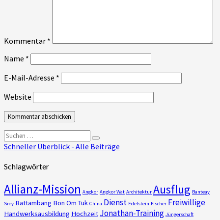
Kommentar
*
Name
*
E-Mail-Adresse
*
Website
Suchen
Suchen
nach:
Schneller Überblick - Alle Beiträge
Schlagwörter
Allianz-Mission
Ausflug
Angkor
Angkor Wat
Architektur
Banteay
Dienst
Freiwillige
Battambang
Bon Om Tuk
Srey
China
Edelstein
Fischer
Jonathan-Training
Handwerksausbildung
Hochzeit
Jüngerschaft