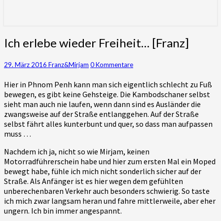
für die Khmer gewinnen – Gottes
Wirken in ihrem Herzen und Leben
Ich
erleben
Ich erlebe wieder Freiheit… [Franz]
erlebe
wieder
Kommentare
29. März 2016
Franz&Mirjam
0 Kommentare
Freiheit…
[Franz]
Hier in Phnom Penh kann man sich eigentlich schlecht zu Fuß
bewegen, es gibt keine Gehsteige. Die Kambodschaner selbst
sieht man auch nie laufen, wenn dann sind es Ausländer die
zwangsweise auf der Straße entlanggehen. Auf der Straße
selbst fährt alles kunterbunt und quer, so dass man aufpassen
muss …
Nachdem ich ja, nicht so wie Mirjam, keinen
Motorradführerschein habe und hier zum ersten Mal ein Moped
bewegt habe, fühle ich mich nicht sonderlich sicher auf der
Straße. Als Anfänger ist es hier wegen dem gefühlten
unberechenbaren Verkehr auch besonders schwierig. So taste
ich mich zwar langsam heran und fahre mittlerweile, aber eher
ungern. Ich bin immer angespannt.