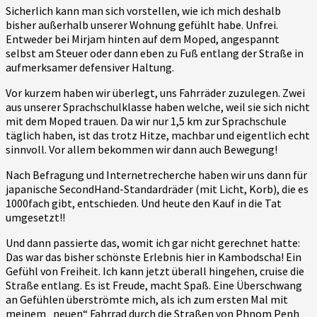
Sicherlich kann man sich vorstellen, wie ich mich deshalb
bisher außerhalb unserer Wohnung gefühlt habe. Unfrei.
Entweder bei Mirjam hinten auf dem Moped, angespannt
selbst am Steuer oder dann eben zu Fuß entlang der Straße in
aufmerksamer defensiver Haltung.
Vor kurzem haben wir überlegt, uns Fahrräder zuzulegen. Zwei
aus unserer Sprachschulklasse haben welche, weil sie sich nicht
mit dem Moped trauen. Da wir nur 1,5 km zur Sprachschule
täglich haben, ist das trotz Hitze, machbar und eigentlich echt
sinnvoll. Vor allem bekommen wir dann auch Bewegung!
Nach Befragung und Internetrecherche haben wir uns dann für
japanische SecondHand-Standardräder (mit Licht, Korb), die es
1000fach gibt, entschieden. Und heute den Kauf in die Tat
umgesetzt!!
Und dann passierte das, womit ich gar nicht gerechnet hatte:
Das war das bisher schönste Erlebnis hier in Kambodscha! Ein
Gefühl von Freiheit. Ich kann jetzt überall hingehen, cruise die
Straße entlang. Es ist Freude, macht Spaß. Eine Überschwang
an Gefühlen überströmte mich, als ich zum ersten Mal mit
meinem „neuen“ Fahrrad durch die Straßen von Phnom Penh