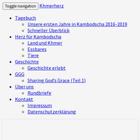
Khmerherz
Toggle navigation
Tagebuch
Unsere ersten Jahre in Kambodscha 2016-2019
Schneller Überblick
Herz für Kambodscha
Land und Khmer
Essbares
Tiere
Geschichte
Geschichte erlebt
GGG
Sharing God’s Grace (Teil 1)
Über uns
Rundbriefe
Kontakt
Impressum
Datenschutzerklärung
Mitbekommen, was uns bewegt und was
Khmerherz
wir in Kambodscha erleben – ein Herz