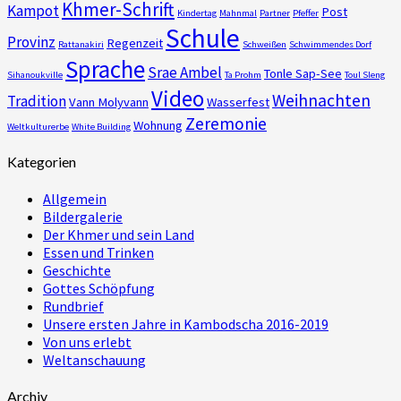
Khmer-Schrift
Kampot
Post
Kindertag
Mahnmal
Partner
Pfeffer
Schule
Provinz
Regenzeit
Rattanakiri
Schweißen
Schwimmendes Dorf
Sprache
Srae Ambel
Tonle Sap-See
Sihanoukville
Ta Prohm
Toul Sleng
Video
Weihnachten
Tradition
Vann Molyvann
Wasserfest
Zeremonie
Wohnung
Weltkulturerbe
White Building
Kategorien
Allgemein
Bildergalerie
Der Khmer und sein Land
Essen und Trinken
Geschichte
Gottes Schöpfung
Rundbrief
Unsere ersten Jahre in Kambodscha 2016-2019
Von uns erlebt
Weltanschauung
Archiv