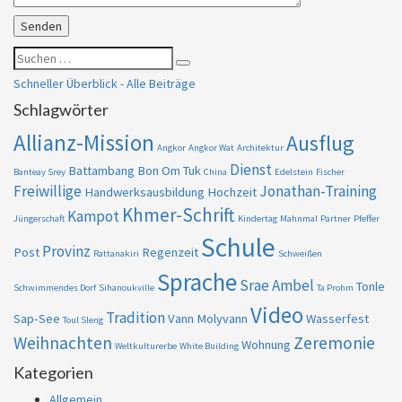
Suchen
Suchen
nach:
Schneller Überblick - Alle Beiträge
Schlagwörter
Allianz-Mission
Ausflug
Angkor
Angkor Wat
Architektur
Dienst
Battambang
Bon Om Tuk
Banteay Srey
China
Edelstein
Fischer
Freiwillige
Jonathan-Training
Handwerksausbildung
Hochzeit
Khmer-Schrift
Kampot
Jüngerschaft
Kindertag
Mahnmal
Partner
Pfeffer
Schule
Provinz
Post
Regenzeit
Rattanakiri
Schweißen
Sprache
Srae Ambel
Tonle
Schwimmendes Dorf
Sihanoukville
Ta Prohm
Video
Tradition
Sap-See
Vann Molyvann
Wasserfest
Toul Sleng
Weihnachten
Zeremonie
Wohnung
Weltkulturerbe
White Building
Kategorien
Allgemein