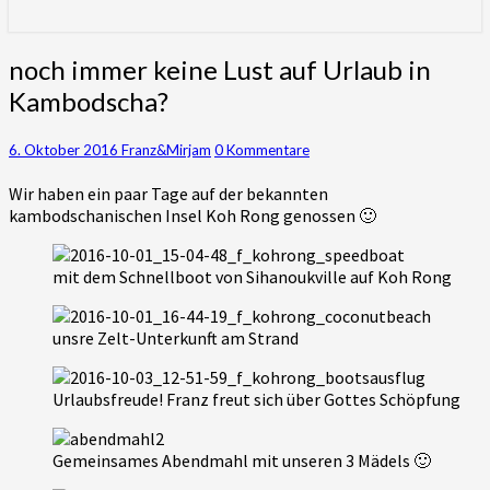
für die Khmer gewinnen – Gottes
Wirken in ihrem Herzen und Leben
noch
noch immer keine Lust auf Urlaub in
immer
erleben
Kambodscha?
keine
Lust
auf
Kommentare
6. Oktober 2016
Franz&Mirjam
0 Kommentare
Urlaub
Wir haben ein paar Tage auf der bekannten
in
kambodschanischen Insel Koh Rong genossen 🙂
Kambodscha?
mit dem Schnellboot von Sihanoukville auf Koh Rong
unsre Zelt-Unterkunft am Strand
Urlaubsfreude! Franz freut sich über Gottes Schöpfung
Gemeinsames Abendmahl mit unseren 3 Mädels 🙂