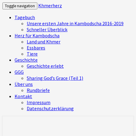
Khmerherz
Toggle navigation
Tagebuch
Unsere ersten Jahre in Kambodscha 2016-2019
Schneller Überblick
Herz für Kambodscha
Land und Khmer
Essbares
Tiere
Geschichte
Geschichte erlebt
GGG
Sharing God’s Grace (Teil 1)
Über uns
Rundbriefe
Kontakt
Impressum
Datenschutzerklärung
Mitbekommen, was uns bewegt und was
Khmerherz
wir in Kambodscha erleben – ein Herz