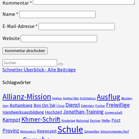
Kommentar
*
Name
*
E-Mail-Adresse
*
Website
Suchen
Suchen
nach:
Schneller Überblick - Alle Beiträge
Schlagwörter
Allianz-Mission
Ausflug
Angkor
Angkor Wat
Architektur
Banteay
Dienst
Freiwillige
Battambang
Bon Om Tuk
Srey
China
Edelstein
Fischer
Jonathan-Training
Handwerksausbildung
Hochzeit
Jüngerschaft
Khmer-Schrift
Kampot
Post
Kindertag
Mahnmal
Partner
Pfeffer
Schule
Provinz
Regenzeit
Rattanakiri
Schweißen
Schwimmendes Dorf