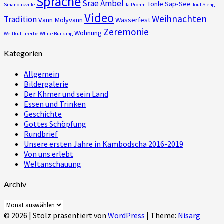
Sprache
Srae Ambel
Tonle Sap-See
Sihanoukville
Ta Prohm
Toul Sleng
Video
Weihnachten
Tradition
Vann Molyvann
Wasserfest
Zeremonie
Wohnung
Weltkulturerbe
White Building
Kategorien
Allgemein
Bildergalerie
Der Khmer und sein Land
Essen und Trinken
Geschichte
Gottes Schöpfung
Rundbrief
Unsere ersten Jahre in Kambodscha 2016-2019
Von uns erlebt
Weltanschauung
Archiv
Archiv
© 2026
|
Stolz präsentiert von
WordPress
|
Theme:
Nisarg