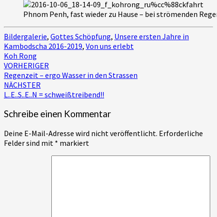
Phnom Penh, fast wieder zu Hause – bei strömenden Rege
Bildergalerie
,
Gottes Schöpfung
,
Unsere ersten Jahre in
Kambodscha 2016-2019
,
Von uns erlebt
Koh Rong
Beitragsnavigation
VORHERIGER
Regenzeit – ergo Wasser in den Strassen
NÄCHSTER
L..E..S..E..N = schweißtreibend!!
Schreibe einen Kommentar
Deine E-Mail-Adresse wird nicht veröffentlicht.
Erforderliche
Felder sind mit
*
markiert