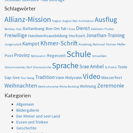
Schlagwörter
Allianz-Mission
Ausflug
Angkor
Angkor Wat
Architektur
Dienst
Battambang
Bon Om Tuk
Banteay Srey
China
Edelstein
Fischer
Freiwillige
Jonathan-Training
Handwerksausbildung
Hochzeit
Khmer-Schrift
Kampot
Jüngerschaft
Kindertag
Mahnmal
Partner
Pfeffer
Schule
Provinz
Post
Regenzeit
Rattanakiri
Schweißen
Sprache
Srae Ambel
Tonle
Schwimmendes Dorf
Sihanoukville
Ta Prohm
Video
Tradition
Sap-See
Vann Molyvann
Wasserfest
Toul Sleng
Weihnachten
Zeremonie
Wohnung
Weltkulturerbe
White Building
Kategorien
Allgemein
Bildergalerie
Der Khmer und sein Land
Essen und Trinken
Geschichte