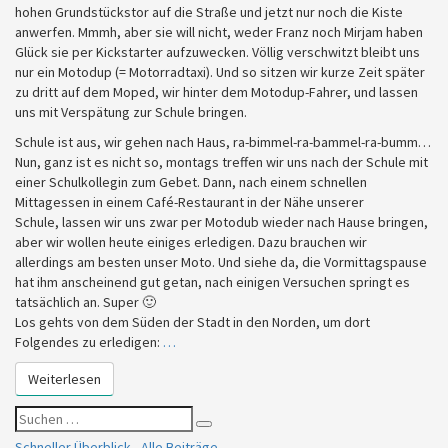
hohen Grundstückstor auf die Straße und jetzt nur noch die Kiste
anwerfen. Mmmh, aber sie will nicht, weder Franz noch Mirjam haben
Glück sie per Kickstarter aufzuwecken. Völlig verschwitzt bleibt uns
nur ein Motodup (= Motorradtaxi). Und so sitzen wir kurze Zeit später
zu dritt auf dem Moped, wir hinter dem Motodup-Fahrer, und lassen
uns mit Verspätung zur Schule bringen.
Schule ist aus, wir gehen nach Haus, ra-bimmel-ra-bammel-ra-bumm…
Nun, ganz ist es nicht so, montags treffen wir uns nach der Schule mit
einer Schulkollegin zum Gebet. Dann, nach einem schnellen
Mittagessen in einem Café-Restaurant in der Nähe unserer
Schule, lassen wir uns zwar per Motodub wieder nach Hause bringen,
aber wir wollen heute einiges erledigen. Dazu brauchen wir
allerdings am besten unser Moto. Und siehe da, die Vormittagspause
hat ihm anscheinend gut getan, nach einigen Versuchen springt es
tatsächlich an. Super 🙂
Los gehts von dem Süden der Stadt in den Norden, um dort
Folgendes zu erledigen:
…
Weiterlesen
Weiterlesen
Suchen
Suchen
nach:
Schneller Überblick - Alle Beiträge