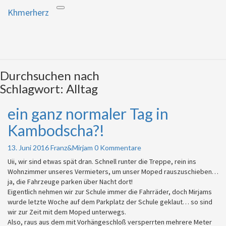
Khmerherz
Toggle
Khmerherz
Mitbekommen, was uns bewegt
navigation
und was wir in Kambodscha
erleben – ein Herz für die Khmer
gewinnen – Gottes Wirken in
Durchsuchen nach
ihrem Herzen und Leben erleben
Schlagwort:
Alltag
ein ganz normaler Tag in
ein
ganz
Kambodscha?!
normaler
Tag
Kommentare
13. Juni 2016
Franz&Mirjam
0 Kommentare
in
Kambodscha?!
Uii, wir sind etwas spät dran. Schnell runter die Treppe, rein ins
Wohnzimmer unseres Vermieters, um unser Moped rauszuschieben…
ja, die Fahrzeuge parken über Nacht dort!
Eigentlich nehmen wir zur Schule immer die Fahrräder, doch Mirjams
wurde letzte Woche auf dem Parkplatz der Schule geklaut… so sind
wir zur Zeit mit dem Moped unterwegs.
Also, raus aus dem mit Vorhängeschloß versperrten mehrere Meter