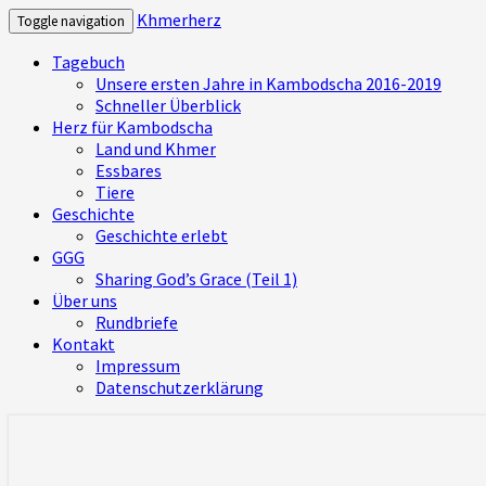
Khmerherz
Toggle navigation
Tagebuch
Unsere ersten Jahre in Kambodscha 2016-2019
Schneller Überblick
Herz für Kambodscha
Land und Khmer
Essbares
Tiere
Geschichte
Geschichte erlebt
GGG
Sharing God’s Grace (Teil 1)
Über uns
Rundbriefe
Kontakt
Impressum
Datenschutzerklärung
Mitbekommen, was uns bewegt und was wi
Khmerherz
ihrem Herzen und Leben erleben