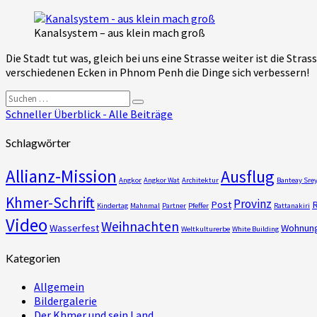
Kanalsystem – aus klein mach groß
Die Stadt tut was, gleich bei uns eine Strasse weiter ist die S
verschiedenen Ecken in Phnom Penh die Dinge sich verbessern!
Suchen
Suchen
nach:
Schneller Überblick - Alle Beiträge
Schlagwörter
Allianz-Mission
Ausflug
Angkor
Angkor Wat
Architektur
Banteay Sre
Khmer-Schrift
Provinz
Post
R
Kindertag
Mahnmal
Partner
Pfeffer
Rattanakiri
Video
Weihnachten
Wasserfest
Wohnun
Weltkulturerbe
White Building
Kategorien
Allgemein
Bildergalerie
Der Khmer und sein Land