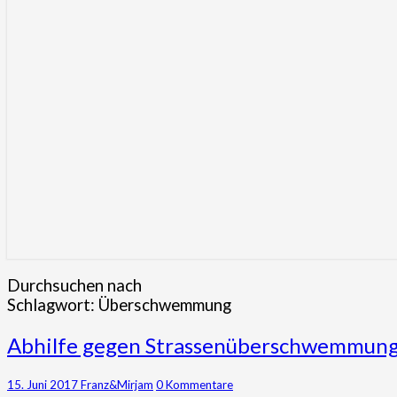
Durchsuchen nach
Schlagwort:
Überschwemmung
Abhilfe
Abhilfe gegen Strassenüberschwemmun
gegen
Strassenüberschwemmung
Kommentare
15. Juni 2017
Franz&Mirjam
0 Kommentare