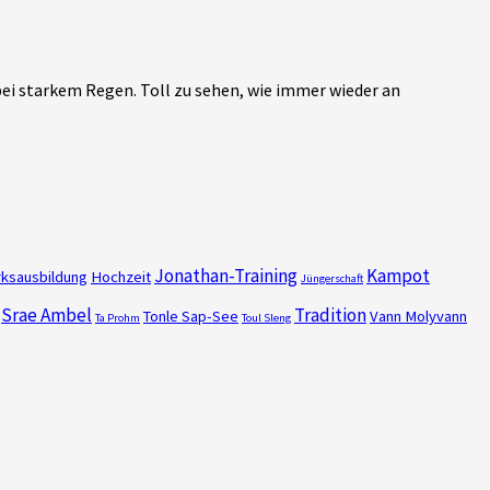
 bei starkem Regen. Toll zu sehen, wie immer wieder an
Jonathan-Training
Kampot
ksausbildung
Hochzeit
Jüngerschaft
Srae Ambel
Tradition
Tonle Sap-See
Vann Molyvann
Ta Prohm
Toul Sleng