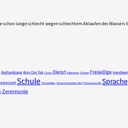
trasse schon lange schlecht wegen schlechtem Ablaufen des Wassers
Dienst
Freiwillige
Battambang
Bon Om Tuk
Handwer
y
China
Edelstein
Fischer
Schule
Sprache
egenzeit
Schweißen
Schwimmendes Dorf
Sihanoukville
Zeremonie
g