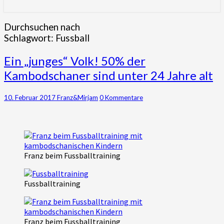
für die Khmer gewinnen – Gottes
Wirken in ihrem Herzen und Leben
Durchsuchen nach
Schlagwort:
Fussball
erleben
Ein
Ein „junges“ Volk! 50% der
„junges“
Kambodschaner sind unter 24 Jahre alt
Volk!
50%
der
Kommentare
10. Februar 2017
Franz&Mirjam
0 Kommentare
Kambodschaner
sind
unter
24
Jahre
Franz beim Fussballtraining
alt
Fussballtraining
Franz beim Fussballtraining