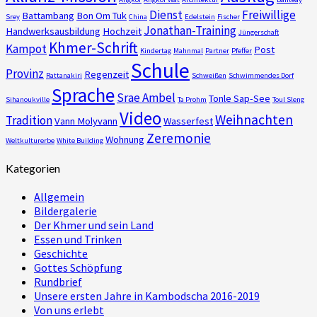
Dienst
Freiwillige
Battambang
Bon Om Tuk
Srey
China
Edelstein
Fischer
Jonathan-Training
Handwerksausbildung
Hochzeit
Jüngerschaft
Khmer-Schrift
Kampot
Post
Kindertag
Mahnmal
Partner
Pfeffer
Schule
Provinz
Regenzeit
Rattanakiri
Schweißen
Schwimmendes Dorf
Sprache
Srae Ambel
Tonle Sap-See
Sihanoukville
Ta Prohm
Toul Sleng
Video
Weihnachten
Tradition
Vann Molyvann
Wasserfest
Zeremonie
Wohnung
Weltkulturerbe
White Building
Kategorien
Allgemein
Bildergalerie
Der Khmer und sein Land
Essen und Trinken
Geschichte
Gottes Schöpfung
Rundbrief
Unsere ersten Jahre in Kambodscha 2016-2019
Von uns erlebt