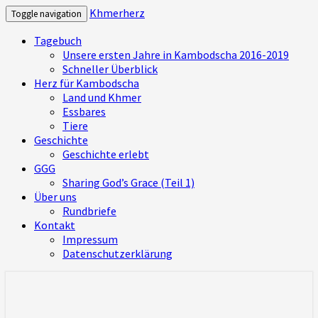
Khmerherz
Toggle navigation
Tagebuch
Unsere ersten Jahre in Kambodscha 2016-2019
Schneller Überblick
Herz für Kambodscha
Land und Khmer
Essbares
Tiere
Geschichte
Geschichte erlebt
GGG
Sharing God’s Grace (Teil 1)
Über uns
Rundbriefe
Kontakt
Impressum
Datenschutzerklärung
Mitbekommen, was uns bewegt und was
Khmerherz
wir in Kambodscha erleben – ein Herz