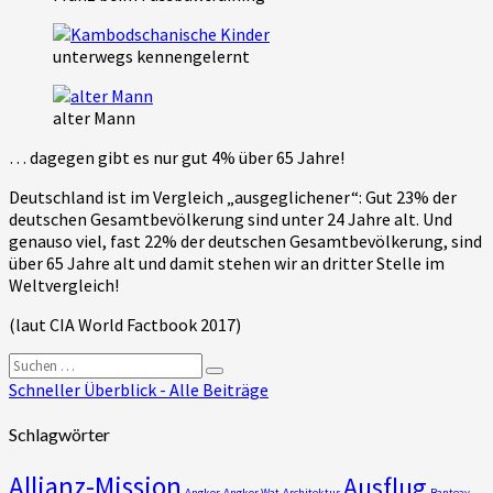
unterwegs kennengelernt
alter Mann
… dagegen gibt es nur gut 4% über 65 Jahre!
Deutschland ist im Vergleich „ausgeglichener“: Gut 23% der
deutschen Gesamtbevölkerung sind unter 24 Jahre alt. Und
genauso viel, fast 22% der deutschen Gesamtbevölkerung, sind
über 65 Jahre alt und damit stehen wir an dritter Stelle im
Weltvergleich!
(laut CIA World Factbook 2017)
Suchen
Suchen
nach:
Schneller Überblick - Alle Beiträge
Schlagwörter
Allianz-Mission
Ausflug
Angkor
Angkor Wat
Architektur
Banteay