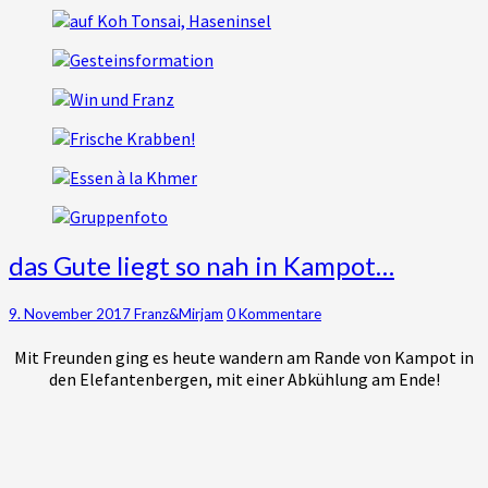
das
das Gute liegt so nah in Kampot…
Gute
liegt
Kommentare
9. November 2017
Franz&Mirjam
0 Kommentare
so
nah
Mit Freunden ging es heute wandern am Rande von Kampot in
in
den Elefantenbergen, mit einer Abkühlung am Ende!
Kampot…