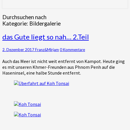
für die Khmer gewinnen – Gottes
Wirken in ihrem Herzen und Leben
Durchsuchen nach
Kategorie:
Bildergalerie
erleben
das
das Gute liegt so nah… 2.Teil
Gute
liegt
Kommentare
2. Dezember 2017
Franz&Mirjam
0 Kommentare
so
nah…
Auch das Meer ist nicht weit entfernt von Kampot. Heute ging
2.Teil
es mit unseren Khmer-Freunden aus Phnom Penh auf die
Haseninsel, eine halbe Stunde entfernt.