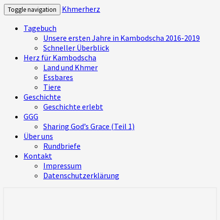
Khmerherz
Toggle navigation
Tagebuch
Unsere ersten Jahre in Kambodscha 2016-2019
Schneller Überblick
Herz für Kambodscha
Land und Khmer
Essbares
Tiere
Geschichte
Geschichte erlebt
GGG
Sharing God’s Grace (Teil 1)
Über uns
Rundbriefe
Kontakt
Impressum
Datenschutzerklärung
Mitbekommen, was uns bewegt und was
Khmerherz
wir in Kambodscha erleben – ein Herz