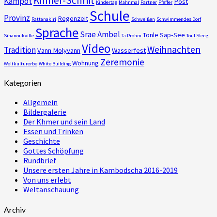
Khmer-Schrift
Kampot
Post
Kindertag
Mahnmal
Partner
Pfeffer
Schule
Provinz
Regenzeit
Rattanakiri
Schweißen
Schwimmendes Dorf
Sprache
Srae Ambel
Tonle Sap-See
Sihanoukville
Ta Prohm
Toul Sleng
Video
Weihnachten
Tradition
Vann Molyvann
Wasserfest
Zeremonie
Wohnung
Weltkulturerbe
White Building
Kategorien
Allgemein
Bildergalerie
Der Khmer und sein Land
Essen und Trinken
Geschichte
Gottes Schöpfung
Rundbrief
Unsere ersten Jahre in Kambodscha 2016-2019
Von uns erlebt
Weltanschauung
Archiv