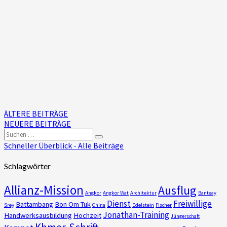
Beitragsnavigation
ÄLTERE BEITRÄGE
NEUERE BEITRÄGE
Suchen
Suchen
nach:
Schneller Überblick - Alle Beiträge
Schlagwörter
Allianz-Mission
Ausflug
Angkor
Angkor Wat
Architektur
Banteay
Dienst
Freiwillige
Battambang
Bon Om Tuk
Srey
China
Edelstein
Fischer
Jonathan-Training
Handwerksausbildung
Hochzeit
Jüngerschaft